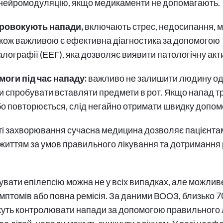
 нейромодуляцію, якщо медикаменти не допомагають.
провокують напади,
включають стрес, недосипання, ми
акож важливою є ефективна діагностика за допомогою
ографії (ЕЕГ), яка дозволяє виявити патологічну акти
оги під час нападу:
важливо не залишити людину одн
ати спробувати вставляти предмети в рот. Якщо напад 
бо повторюється, слід негайно отримати швидку допом
і захворювання сучасна медицина дозволяє пацієнтам
життям за умов правильного лікування та дотримання
увати епілепсію можна не у всіх випадках, але можлив
птомів або повна ремісія. За даними ВООЗ, близько 
уть контролювати напади за допомогою правильного л