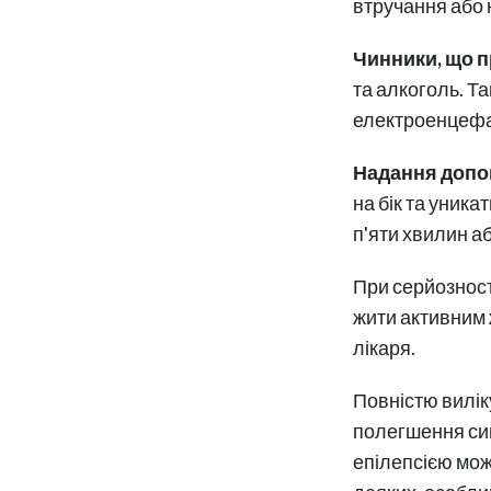
втручання або
Чинники, що 
та алкоголь. Т
електроенцефал
Надання допом
на бік та уник
п'яти хвилин а
При серйозност
жити активним 
лікаря.
Повністю вилік
полегшення сим
епілепсією мож