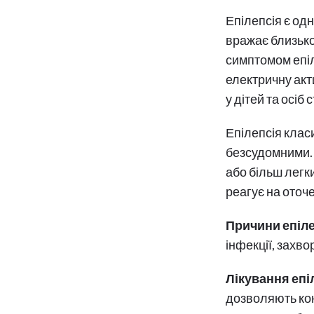
Епілепсія є од
вражає близько
симптомом епіле
електричну акт
у дітей та осіб 
Епілепсія клас
безсудомними.
або більш легк
реагує на оточ
Причини епіле
інфекції, захв
Лікування епі
дозволяють кон