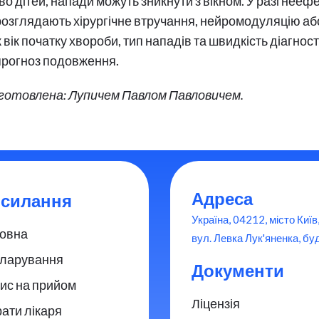
о дітей, напади можуть зникнути з вікном. У разі нееф
озглядають хірургічне втручання, нейромодуляцію або
к вік початку хвороби, тип нападів та швидкість діагност
прогноз подовження.
дготовлена: Лупичем Павлом Павловичем.
Адреса
силання
Україна, 04212, місто Київ
овна
вул. Левка Лук'яненка, буд
ларування
Документи
ис на прийом
Ліцензія
ати лікаря