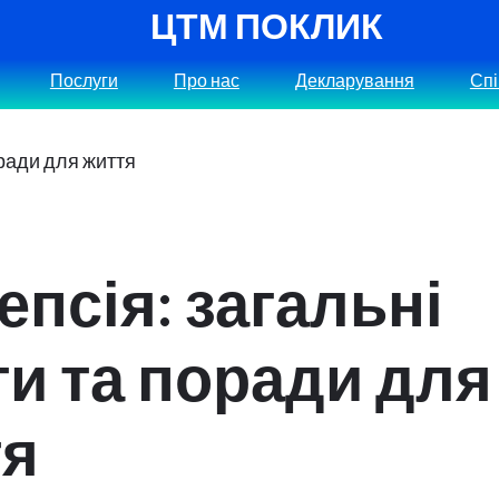
ЦТМ ПОКЛИК
Послуги
Про нас
Декларування
Сп
епсія: загальні
и та поради для
тя