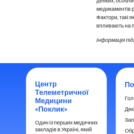
деяких, особлив
медикаментів р
Фактори, такі я
впливають на 
Інформація пі
Центр
По
Телеметричної
Гол
Медицини
«Поклик»
Дек
Зап
Один із перших медичних
закладів в Україні, який
Обр