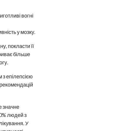
готливі вогні
вність у мозку.
у, покласти її
триває більше
огу.
 з епілепсією
 рекомендацій
е значне
70% людей з
ікування. У