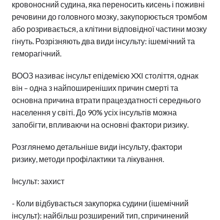
кровоносний судина, яка переносить кисень і поживні
речовини до головного мозку, закупорюється тромбом
або розривається, а клітини відповідної частини мозку
гінуть. Розрізняють два види інсульту: ішемічний та
геморагічний.
ВООЗ називає інсульт епідемією XXI століття, однак
він – одна з найпоширеніших причин смерті та
основна причина втрати працездатності середнього
населення у світі. До 90% усіх інсультів можна
запобігти, впливаючи на основні фактори ризику.
Розглянемо детальніше види інсульту, фактори
ризику, методи профілактики та лікування.
Інсульт: захист
- Коли відбувається закупорка судини (ішемічний
інсульт): найбільш розширений тип, спричинений