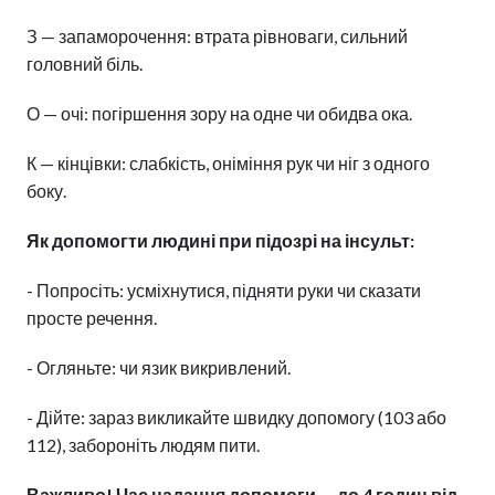
З — запаморочення: втрата рівноваги, сильний
головний біль.
О — очі: погіршення зору на одне чи обидва ока.
К — кінцівки: слабкість, оніміння рук чи ніг з одного
боку.
Як допомогти людині при підозрі на інсульт:
- Попросіть: усміхнутися, підняти руки чи сказати
просте речення.
- Огляньте: чи язик викривлений.
- Дійте: зараз викликайте швидку допомогу (103 або
112), забороніть людям пити.
Важливо! Час надання допомоги — до 4 годин від