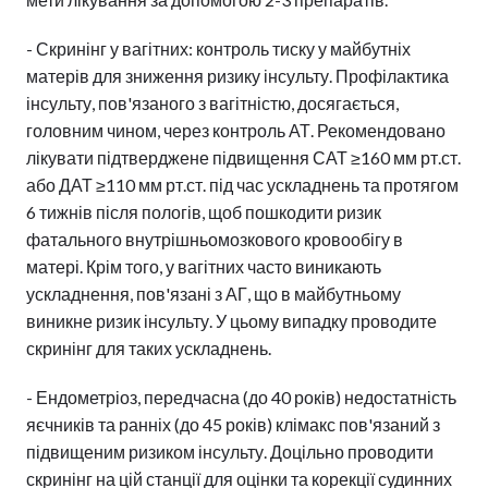
- Скринінг у вагітних: контроль тиску у майбутніх
матерів для зниження ризику інсульту. Профілактика
інсульту, пов'язаного з вагітністю, досягається,
головним чином, через контроль АТ. Рекомендовано
лікувати підтверджене підвищення САТ ≥160 мм рт.ст.
або ДАТ ≥110 мм рт.ст. під час ускладнень та протягом
6 тижнів після пологів, щоб пошкодити ризик
фатального внутрішньомозкового кровообігу в
матері. Крім того, у вагітних часто виникають
ускладнення, пов'язані з АГ, що в майбутньому
виникне ризик інсульту. У цьому випадку проводите
скринінг для таких ускладнень.
- Ендометріоз, передчасна (до 40 років) недостатність
яєчників та ранніх (до 45 років) клімакс пов'язаний з
підвищеним ризиком інсульту. Доцільно проводити
скринінг на цій станції для оцінки та корекції судинних