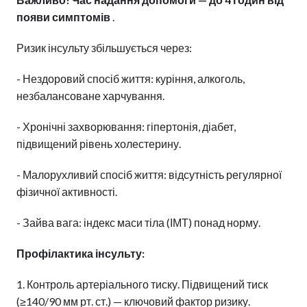
появи симптомів
.
Ризик інсульту збільшується через:
- Нездоровий спосіб життя: куріння, алкоголь,
незбалансоване харчування.
- Хронічні захворювання: гіпертонія, діабет,
підвищений рівень холестерину.
- Малорухливий спосіб життя: відсутність регулярної
фізичної активності.
- Зайва вага: індекс маси тіла (ІМТ) понад норму.
Профілактика інсульту:
1. Контроль артеріального тиску. Підвищений тиск
(≥140/90 мм рт. ст.) — ключовий фактор ризику.