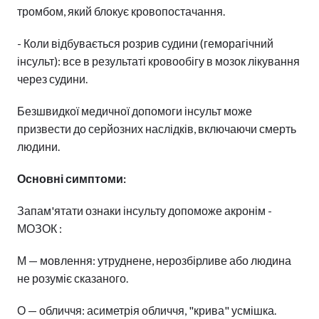
тромбом, який блокує кровопостачання.
- Коли відбувається розрив судини (геморагічний
інсульт): все в результаті кровообігу в мозок лікування
через судини.
Безшвидкої медичної допомоги інсульт може
призвести до серйозних наслідків, включаючи смерть
людини.
Основні симптоми:
Запам'ятати ознаки інсульту допоможе акронім -
МОЗОК :
М — мовлення: утруднене, нерозбірливе або людина
не розуміє сказаного.
О — обличчя: асиметрія обличчя, "крива" усмішка.