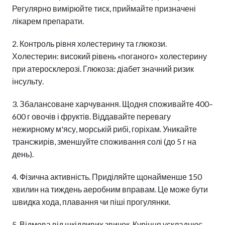
Регулярно вимірюйте тиск, приймайте призначені
лікарем препарати.
2. Контроль рівня холестерину та глюкози.
Холестерин: високий рівень «поганого» холестерину
при атеросклерозі. Глюкоза: діабет значний ризик
інсульту.
3. Збалансоване харчування. Щодня споживайте 400–
600 г овочів і фруктів. Віддавайте перевагу
нежирному м'ясу, морській рибі, горіхам. Уникайте
трансжирів, зменшуйте споживання солі (до 5 г на
день).
4. Фізична активність. Приділяйте щонайменше 150
хвилин на тиждень аеробним вправам. Це може бути
швидка хода, плавання чи піші прогулянки.
5. Відмова від шкідливих звичок. Куріння ускладнює