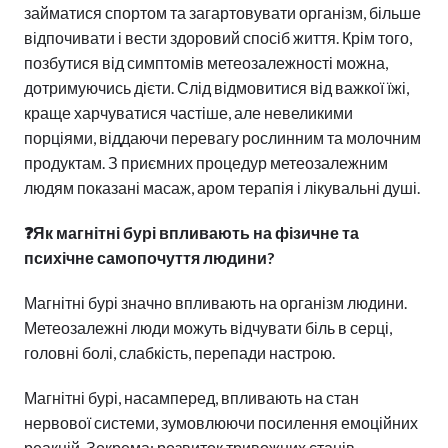
займатися спортом та загартовувати організм, більше
відпочивати і вести здоровий спосіб життя. Крім того,
позбутися від симптомів метеозалежності можна,
дотримуючись дієти. Слід відмовитися від важкої їжі,
краще харчуватися частіше, але невеликими
порціями, віддаючи перевагу рослинним та молочним
продуктам. З приємних процедур метеозалежним
людям показані масаж, аром терапія і лікувальні душі.
❓
Як магнітні бурі впливають на фізичне та
психічне самопочуття людини?
Магнітні бурі значно впливають на організм людини.
Метеозалежні люди можуть відчувати біль в серці,
головні болі, слабкість, перепади настрою.
Магнітні бурі, насамперед, впливають на стан
нервової системи, зумовлюючи посилення емоційних
реакцій. Зокрема: розвиток тривожних станів,