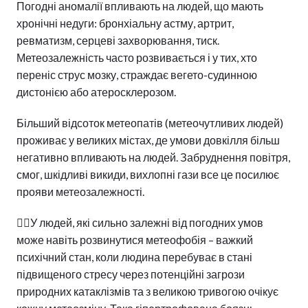
Погодні аномалії впливають на людей, що мають
хронічні недуги: бронхіальну астму, артрит,
ревматизм, серцеві захворювання, тиск.
Метеозалежність часто розвивається і у тих, хто
переніс струс мозку, страждає вегето-судинною
дистонією або атеросклерозом.
Більший відсоток метеопатів (метеочутливих людей)
проживає у великих містах, де умови довкілля більш
негативно впливають на людей. Забруднення повітря,
смог, шкідливі викиди, вихлопні гази все це посилює
прояви метеозалежності.
👨‍⚕️У людей, які сильно залежні від погодних умов
може навіть розвинутися метеофобія – важкий
психічний стан, коли людина перебуває в стані
підвищеного стресу через потенційні загрози
природних катаклізмів та з великою тривогою очікує