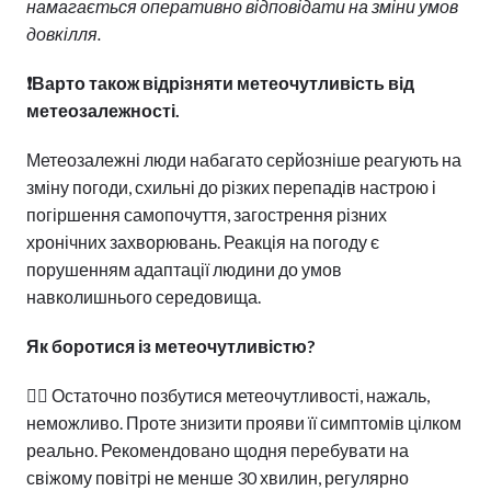
намагається оперативно відповідати на зміни умов
довкілля.
❗️
Варто також відрізняти метеочутливість від
метеозалежності.
Метеозалежні люди набагато серйозніше реагують на
зміну погоди, схильні до різких перепадів настрою і
погіршення самопочуття, загострення різних
хронічних захворювань. Реакція на погоду є
порушенням адаптації людини до умов
навколишнього середовища.
Як боротися із метеочутливістю?
👩‍⚕️ Остаточно позбутися метеочутливості, нажаль,
неможливо. Проте знизити прояви її симптомів цілком
реально. Рекомендовано щодня перебувати на
свіжому повітрі не менше 30 хвилин, регулярно