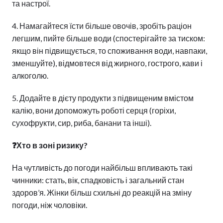
та настрої.
4. Намагайтеся їсти більше овочів, зробіть раціон
легшим, пийте більше води (спостерігайте за тиском:
якщо він підвищується, то споживання води, навпаки,
зменшуйте), відмовтеся від жирного, гострого, кави і
алкоголю.
5. Додайте в дієту продукти з підвищеним вмістом
калію, вони допоможуть роботі серця (горіхи,
сухофрукти, сир, риба, банани та інші).
❓
Хто в зоні ризику?
На чутливість до погоди найбільш впливають такі
чинники: стать, вік, спадковість і загальний стан
здоров’я. Жінки більш схильні до реакцій на зміну
погоди, ніж чоловіки.