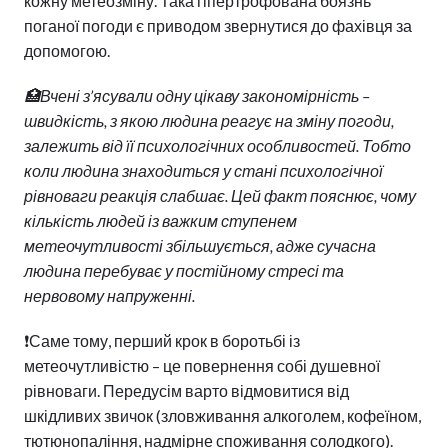
кожну метеозміну. Така гіпертрофована боязнь
поганої погоди є приводом звернутися до фахівця за
допомогою.
🏥
Вчені з’ясували одну цікаву закономірність –
швидкість, з якою людина реагує на зміну погоди,
залежить від її психологічних особливостей. Тобто
коли людина знаходиться у стані психологічної
рівноваги реакція слабшає. Цей факт пояснює, чому
кількість людей із важким ступенем
метеочутливості збільшується, адже сучасна
людина перебуває у постійному стресі та
нервовому напруженні.
❗️Саме тому, перший крок в боротьбі із
метеочутливістю – це повернення собі душевної
рівноваги. Передусім варто відмовитися від
шкідливих звичок (зловживання алкоголем, кофеїном,
тютюнопаління, надмірне споживання солодкого).